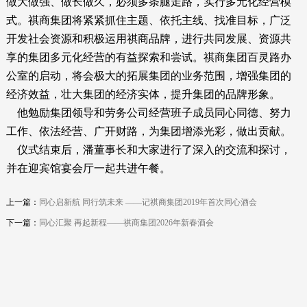
做大做强、做长做久，必须多条腿走路，实行多元化经营模
式。祺商集团将紧紧抓住主题、依托主线、找准目标，广泛
开发社会资源和积极运用祺商品牌，进行共同发展、资源共
享的集团多元化经营的有益探索和尝试。祺商集团百灵路办
公室的启动，将会极大的拓展集团的业务范围，增强集团的
经济效益，壮大集团的经济实体，提升集团的品牌形象。
他勉励集团领导和劳务公司经营班子成员同心同德、努力
工作、依法经营、广开财路，为集团增添光彩，做出贡献。
仪式结束后，潘董事长和大家进行了深入的交流和探讨，
并在迎宾馆宴会厅一起共进午餐。
上一篇：
同心启新航 同行筑未来 ——记祺商集团2019年首次同心酒会
下一篇：
同心汇聚 再起新程——祺商集团2026年新春酒会