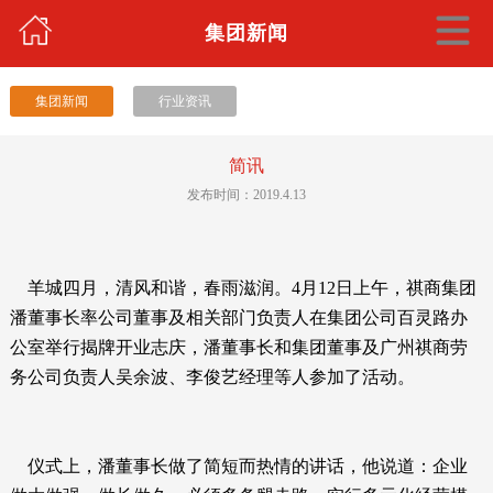
集团新闻
集团新闻
行业资讯
简讯
发布时间：2019.4.13
羊城四月，清风和谐，春雨滋润。
4
月
12
日上午，祺商集团
潘董事长率公司董事及相关部门负责人在集团公司百灵路办
公室举行揭牌开业志庆，潘董事长和集团董事及广州祺商劳
务公司负责人吴余波、李俊艺经理等人参加了活动。
仪式上，潘董事长做了简短而热情的讲话，他说道：企业